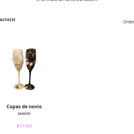
ucto(s)
Orden
Ver detalles
Copas de novio
MANVIR
$17.000