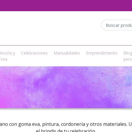
Recicla y
Celebraciones
Manualidades
Emprendimiento
Blo
Crea
pers
no con goma eva, pintura, cordonería y otros materiales. U
el brindis de tu celebración.