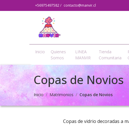
+56975497582 /
contacto@manvir.cl
Inicio
Quienes
LINEA
Tienda
Somos
MANVIR
Comunitaria
Copas de Novios
Inicio
Matrimonios
Copas de Novios
Copas de vidrio decoradas a ma